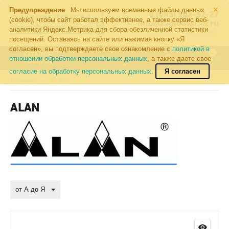
×
Предупреждение
Мы используем временные файлы данных
8 (495) 502-57-27
(cookie), чтобы сайт работал эффективнее, а также сервис веб-
info@radiodigital.ru
аналитики Яндекс.Метрика для сбора обезличенной статистики
Контакты
Перезвонить
посещений. Оставаясь на сайте или нажимая кнопку «Я
согласен», вы подтверждаете свое ознакомление с
политикой в
0
КАТАЛОГ
отношении обработки персональных данных
, а также даете свое
ТОВАРОВ
согласие на обработку персональных данных.
Я согласен
Главная
ALAN
ALAN
от А до Я