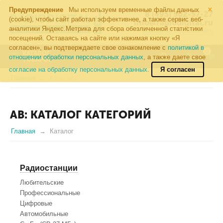
×
Предупреждение
Мы используем временные файлы данных
8 (495) 502-57-27
(cookie), чтобы сайт работал эффективнее, а также сервис веб-
info@radiodigital.ru
аналитики Яндекс.Метрика для сбора обезличенной статистики
Контакты
Перезвонить
посещений. Оставаясь на сайте или нажимая кнопку «Я
согласен», вы подтверждаете свое ознакомление с
политикой в
0
КАТАЛОГ
отношении обработки персональных данных
, а также даете свое
ТОВАРОВ
согласие на обработку персональных данных.
Я согласен
Главная
Каталог
AB: КАТАЛОГ КАТЕГОРИЙ
Главная
Каталог
Радиостанции
Любительские
Профессиональные
Цифровые
Автомобильные