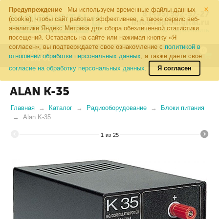
×
Предупреждение
Мы используем временные файлы данных
8 (495) 502-57-27
(cookie), чтобы сайт работал эффективнее, а также сервис веб-
info@radiodigital.ru
аналитики Яндекс.Метрика для сбора обезличенной статистики
Контакты
Перезвонить
посещений. Оставаясь на сайте или нажимая кнопку «Я
согласен», вы подтверждаете свое ознакомление с
политикой в
0
КАТАЛОГ
отношении обработки персональных данных
, а также даете свое
ТОВАРОВ
согласие на обработку персональных данных.
Я согласен
ALAN K-35
Главная
Каталог
Радиооборудование
Блоки питания
Alan K-35
1
из
25