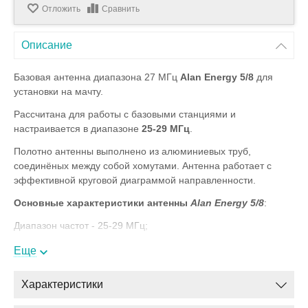
Отложить
Сравнить
Описание
Базовая антенна диапазона 27 МГц
Alan Energy 5/8
для
установки на мачту.
Рассчитана для работы с базовыми станциями и
настраивается в диапазоне
25-29 МГц
.
Полотно антенны выполнено из алюминиевых труб,
соединёных между собой хомутами. Антенна работает с
эффективной круговой диаграммой направленности.
Основные характеристики антенны
Alan Energy 5/8
:
Диапазон частот - 25-29 МГц;
Тип антенны - 5/8;
Еще
Ширина полосы по уровню КСВ 2:1 - 2 МГц;
Характеристики
КСВ не более - 1.2:1;