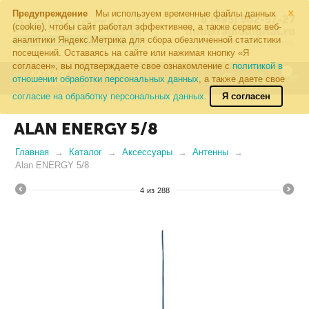
×
Предупреждение
Мы используем временные файлы данных
8 (495) 502-57-27
(cookie), чтобы сайт работал эффективнее, а также сервис веб-
info@radiodigital.ru
аналитики Яндекс.Метрика для сбора обезличенной статистики
Контакты
Перезвонить
посещений. Оставаясь на сайте или нажимая кнопку «Я
согласен», вы подтверждаете свое ознакомление с
политикой в
0
КАТАЛОГ
отношении обработки персональных данных
, а также даете свое
ТОВАРОВ
согласие на обработку персональных данных.
Я согласен
ALAN ENERGY 5/8
Главная
Каталог
Аксессуары
Антенны
Alan ENERGY 5/8
4
из
288