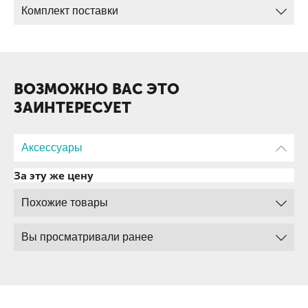
Высота - 5,75м;
Комплект поставки
Усиление - 3 дБ;
Максимально подаваемая мощность - до 500 Ватт;
Тип разъёма - SO-239 (UHF-гнездо).
ВОЗМОЖНО ВАС ЭТО
ЗАИНТЕРЕСУЕТ
Аксессуары
За эту же цену
Похожие товары
Вы просматривали ранее