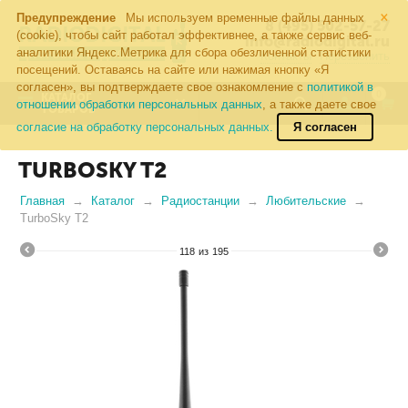
×
Предупреждение
Мы используем временные файлы данных
8 (495) 502-57-27
(cookie), чтобы сайт работал эффективнее, а также сервис веб-
info@radiodigital.ru
аналитики Яндекс.Метрика для сбора обезличенной статистики
Контакты
Перезвонить
посещений. Оставаясь на сайте или нажимая кнопку «Я
согласен», вы подтверждаете свое ознакомление с
политикой в
0
КАТАЛОГ
отношении обработки персональных данных
, а также даете свое
ТОВАРОВ
согласие на обработку персональных данных.
Я согласен
TURBOSKY T2
Главная
Каталог
Радиостанции
Любительские
TurboSky T2
118
из
195