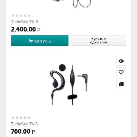
TurboSky TK-5
2,400.00
Р
Купить в
КУПИТЬ
один клик
TurboSky TV-6
700.00
Р