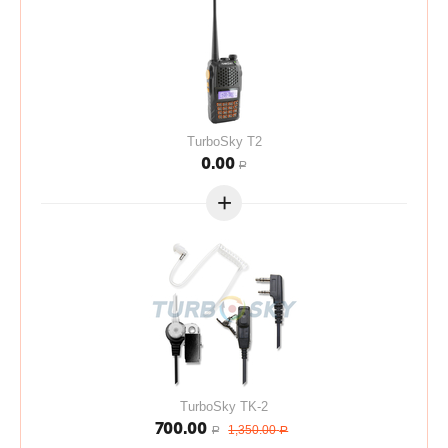
TurboSky T2
0.00
Р
+
TurboSky TK-2
700.00
1,350.00
Р
Р