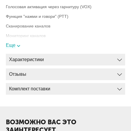
Голосовая активация через гарнитуру (VOX)
Функция "нажми и говори" (PTT)
Сканирование каналов
Мониторинг каналов
Еще
Блокировка клавиатуры
Таймер разговора
Характеристики
Отзывы
Комплектация
Радиостанция
Комплект поставки
Зарядное устройство
Аккумулятор
Клипса
ВОЗМОЖНО ВАС ЭТО
Антенна
ЗАИНТЕРЕСУЕТ