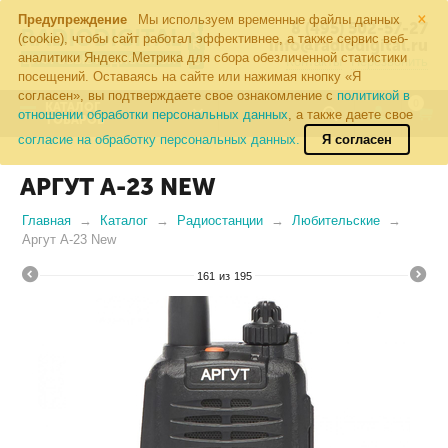
×
Предупреждение
Мы используем временные файлы данных
8 (495) 502-57-27
(cookie), чтобы сайт работал эффективнее, а также сервис веб-
info@radiodigital.ru
аналитики Яндекс.Метрика для сбора обезличенной статистики
Контакты
Перезвонить
посещений. Оставаясь на сайте или нажимая кнопку «Я
согласен», вы подтверждаете свое ознакомление с
политикой в
0
КАТАЛОГ
отношении обработки персональных данных
, а также даете свое
ТОВАРОВ
согласие на обработку персональных данных.
Я согласен
АРГУТ А-23 NEW
Главная
Каталог
Радиостанции
Любительские
Аргут А-23 New
161
из
195