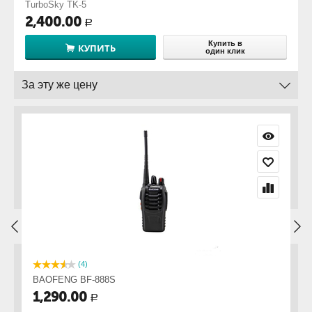
TurboSky TK-5
2,400.00
Р
Купить в
КУПИТЬ
один клик
За эту же цену
(4)
BAOFENG BF-888S
B
1,290.00
2
Р