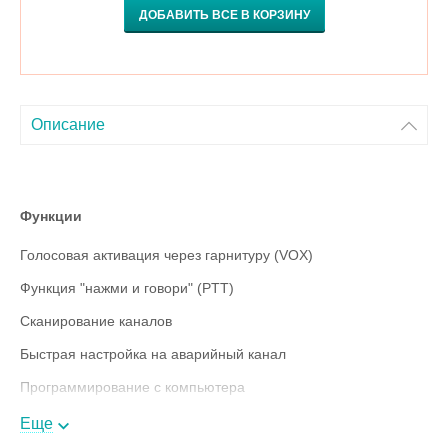
ДОБАВИТЬ ВСЕ В КОРЗИНУ
Описание
Функции
Голосовая активация через гарнитуру (VOX)
Функция "нажми и говори" (PTT)
Сканирование каналов
Быстрая настройка на аварийный канал
Программирование с компьютера
Копирование настроек между рациями
Еще