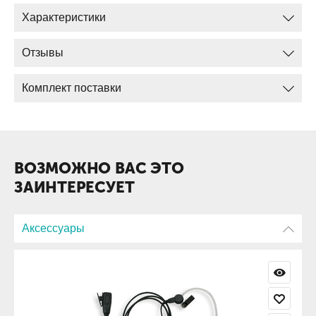
Таймер разговора
Характеристики
Отзывы
Комплектация
Радиостанция
Комплект поставки
Зарядное устройство
Аккумулятор
Клипса
ВОЗМОЖНО ВАС ЭТО
Антенна
ЗАИНТЕРЕСУЕТ
Аксессуары