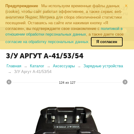
×
Предупреждение
Мы используем временные файлы данных
8 (495) 502-57-27
(cookie), чтобы сайт работал эффективнее, а также сервис веб-
info@radiodigital.ru
аналитики Яндекс.Метрика для сбора обезличенной статистики
Контакты
Перезвонить
посещений. Оставаясь на сайте или нажимая кнопку «Я
согласен», вы подтверждаете свое ознакомление с
политикой в
0
КАТАЛОГ
отношении обработки персональных данных
, а также даете свое
ТОВАРОВ
согласие на обработку персональных данных.
Я согласен
З/У АРГУТ А-41/53/54
Главная
Каталог
Аксессуары
Зарядные устройства
З/У Аргут А-41/53/54
124
из
127