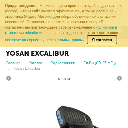
×
Предупреждение
Мы используем временные файлы данных
8 (495) 502-57-27
(cookie), чтобы сайт работал эффективнее, а также сервис веб-
info@radiodigital.ru
аналитики Яндекс.Метрика для сбора обезличенной статистики
Контакты
Перезвонить
посещений. Оставаясь на сайте или нажимая кнопку «Я
согласен», вы подтверждаете свое ознакомление с
политикой в
0
КАТАЛОГ
отношении обработки персональных данных
, а также даете свое
ТОВАРОВ
согласие на обработку персональных данных.
Я согласен
YOSAN EXCALIBUR
Главная
Каталог
Радиостанции
Си-Би (CB 27 МГц)
Yosan Excalibur
59
из
61