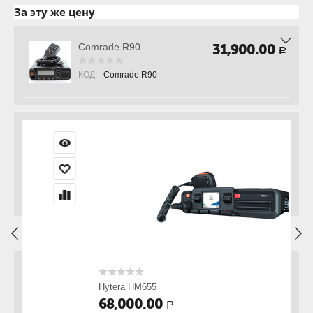
За эту же цену
Comrade R90
31,900.00
Р
КОД:
Comrade R90
Hytera HM655
H
68,000.00
Р