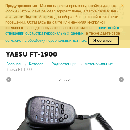
×
Предупреждение
Мы используем временные файлы данных
8 (495) 502-57-27
(cookie), чтобы сайт работал эффективнее, а также сервис веб-
info@radiodigital.ru
аналитики Яндекс.Метрика для сбора обезличенной статистики
Контакты
Перезвонить
посещений. Оставаясь на сайте или нажимая кнопку «Я
согласен», вы подтверждаете свое ознакомление с
политикой в
0
КАТАЛОГ
отношении обработки персональных данных
, а также даете свое
ТОВАРОВ
согласие на обработку персональных данных.
Я согласен
YAESU FT-1900
Главная
Каталог
Радиостанции
Автомобильные
Yaesu FT-1900
73
из
79