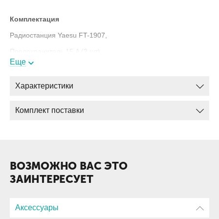
Комплектация
Радиостанция Yaesu FT-1907,
Предохранитель 15 A (2 шт),
Еще
Микрофон MH-48A6J,
Кронштейн для мобильной установки MMB-36,
Характеристики
Кабель питания,
Комплект поставки
Руководство пользователя
ВОЗМОЖНО ВАС ЭТО
ЗАИНТЕРЕСУЕТ
Аксессуары