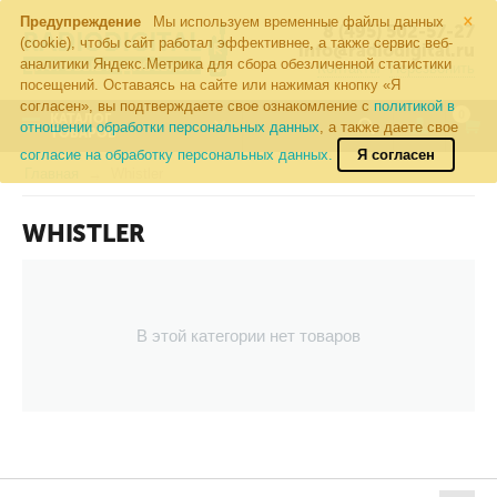
×
Предупреждение
Мы используем временные файлы данных
8 (495) 502-57-27
(cookie), чтобы сайт работал эффективнее, а также сервис веб-
info@radiodigital.ru
аналитики Яндекс.Метрика для сбора обезличенной статистики
Контакты
Перезвонить
посещений. Оставаясь на сайте или нажимая кнопку «Я
согласен», вы подтверждаете свое ознакомление с
политикой в
0
КАТАЛОГ
отношении обработки персональных данных
, а также даете свое
ТОВАРОВ
согласие на обработку персональных данных.
Я согласен
Главная
Whistler
WHISTLER
В этой категории нет товаров