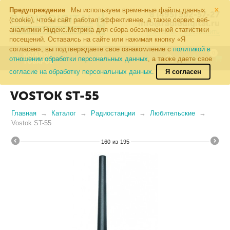
×
Предупреждение
Мы используем временные файлы данных
8 (495) 502-57-27
(cookie), чтобы сайт работал эффективнее, а также сервис веб-
info@radiodigital.ru
аналитики Яндекс.Метрика для сбора обезличенной статистики
Контакты
Перезвонить
посещений. Оставаясь на сайте или нажимая кнопку «Я
согласен», вы подтверждаете свое ознакомление с
политикой в
0
КАТАЛОГ
отношении обработки персональных данных
, а также даете свое
ТОВАРОВ
согласие на обработку персональных данных.
Я согласен
VOSTOK ST-55
Главная
Каталог
Радиостанции
Любительские
Vostok ST-55
160
из
195