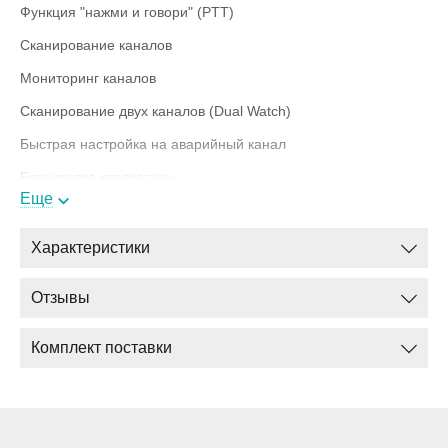
Функция "нажми и говори" (PTT)
Сканирование каналов
Мониторинг каналов
Сканирование двух каналов (Dual Watch)
Быстрая настройка на аварийный канал
Блокировка клавиатуры
Еще
Программирование с компьютера
Сигнал окончания передачи (Roger Beep)
Характеристики
Таймер разговора
Отзывы
Комплектация
Комплект поставки
Радиостанция
Зарядное устройство
Аккумулятор