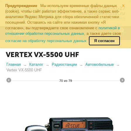
×
Предупреждение
Мы используем временные файлы данных
8 (495) 502-57-27
(cookie), чтобы сайт работал эффективнее, а также сервис веб-
info@radiodigital.ru
аналитики Яндекс.Метрика для сбора обезличенной статистики
Контакты
Перезвонить
посещений. Оставаясь на сайте или нажимая кнопку «Я
согласен», вы подтверждаете свое ознакомление с
политикой в
0
КАТАЛОГ
отношении обработки персональных данных
, а также даете свое
ТОВАРОВ
согласие на обработку персональных данных.
Я согласен
VERTEX VX-5500 UHF
Главная
Каталог
Радиостанции
Автомобильные
Vertex VX-5500 UHF
70
из
79