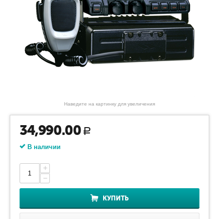
Наведите на картинку для увеличения
34,990.00
Р
В наличии
+
−
КУПИТЬ