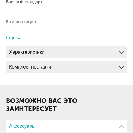
Военный стандарт
Комплектация
Радиостанция
Еще
Микрофон
Кронштейн для мобильной установки
Характеристики
Кабель питания
Комплект поставки
Предохранитель15 A (2 шт)
Руководство пользователя
Упаковка
ВОЗМОЖНО ВАС ЭТО
ЗАИНТЕРЕСУЕТ
Аксессуары