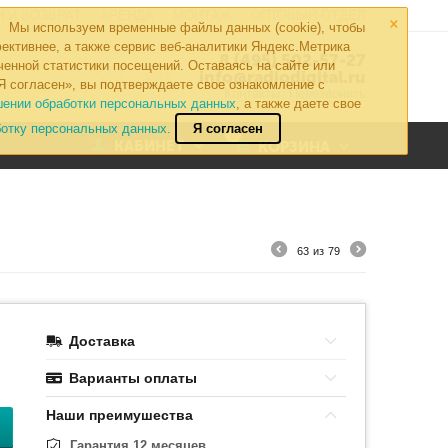
×
 И ВОЗВРАТ
АРЕНДА
МОНТАЖ
ОПТОВЫЙ ОТДЕЛ
Мы используем временные файлы данных (cookie), чтобы
ективнее, а также сервис веб-аналитики Яндекс.Метрика
8 (495) 502-57-27
ченной статистики посещений. Оставаясь на сайте или
info@radiodigital.ru
Я согласен», вы подтверждаете свое ознакомление с
Контакты
Перезвонить
шении обработки персональных данных
, а также даете свое
ботку персональных данных.
Я согласен
0
КАБИНЕТ
КОРЗИНА
63
из
79
Доставка
Варианты оплаты
Наши преимушества
Гарантия 12 месяцев