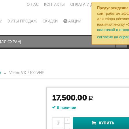
О НАС
КОНТАКТЫ
ОПЛАТА И ДОСТАВКА
ОБМЕН
Предупреждение
сайт работал эфф
для сбора обезли
И
ХИТЫ ПРОДАЖ
СКИДКИ
АКЦИИ
нажимая кнопку «
политикой в отно
согласие на обра
е
Vertex VX-2100 VHF
17,500.00
Р
В наличии
+
КУПИТЬ
−