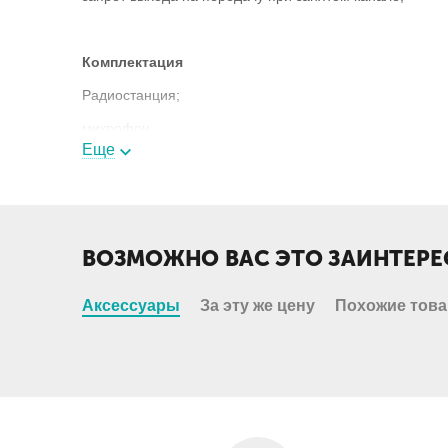
Комплектация
Радиостанция;
микрофон;
Еще
кронштейн для мобильной установки;
кабель питания;
предохранитель 15A (2 шт.);
ВОЗМОЖНО ВАС ЭТО ЗАИНТЕРЕ
руководство пользователя;
упаковка.
Аксессуары
За эту же цену
Похожие тов