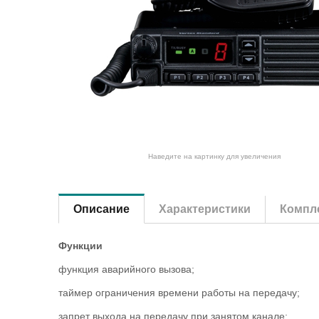
Наведите на картинку для увеличения
Описание
Характеристики
Компле
Функции
функция аварийного вызова;
таймер ограничения времени работы на передачу;
запрет выхода на передачу при занятом канале;