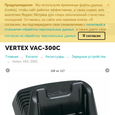
×
Предупреждение
Мы используем временные файлы данных
8 (495) 502-57-27
(cookie), чтобы сайт работал эффективнее, а также сервис веб-
info@radiodigital.ru
аналитики Яндекс.Метрика для сбора обезличенной статистики
Контакты
Перезвонить
посещений. Оставаясь на сайте или нажимая кнопку «Я
согласен», вы подтверждаете свое ознакомление с
политикой в
0
КАТАЛОГ
отношении обработки персональных данных
, а также даете свое
ТОВАРОВ
согласие на обработку персональных данных.
Я согласен
VERTEX VAC-300C
Главная
Каталог
Аксессуары
Зарядные устройства
Vertex VAC-300C
108
из
127