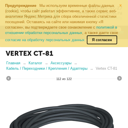
×
Предупреждение
Мы используем временные файлы данных
8 (495) 502-57-27
(cookie), чтобы сайт работал эффективнее, а также сервис веб-
info@radiodigital.ru
аналитики Яндекс.Метрика для сбора обезличенной статистики
Контакты
Перезвонить
посещений. Оставаясь на сайте или нажимая кнопку «Я
согласен», вы подтверждаете свое ознакомление с
политикой в
0
КАТАЛОГ
отношении обработки персональных данных
, а также даете свое
ТОВАРОВ
согласие на обработку персональных данных.
Я согласен
VERTEX CT-81
Главная
Каталог
Аксессуары
Кабель / Переходники / Крепления / Адаптеры
Vertex CT-81
112
из
122