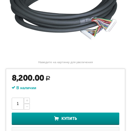
Наведите на картинку для увеличения
8,200.00
Р
В наличии
+
−
КУПИТЬ