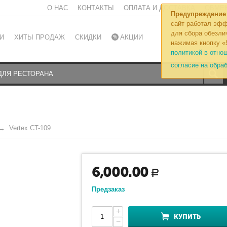
О НАС
КОНТАКТЫ
ОПЛАТА И ДОСТАВКА
ОБМЕН
Предупреждение
сайт работал эфф
для сбора обезли
И
ХИТЫ ПРОДАЖ
СКИДКИ
АКЦИИ
нажимая кнопку «
политикой в отно
согласие на обра
Vertex CT-109
6,000.00
Р
Предзаказ
+
КУПИТЬ
−