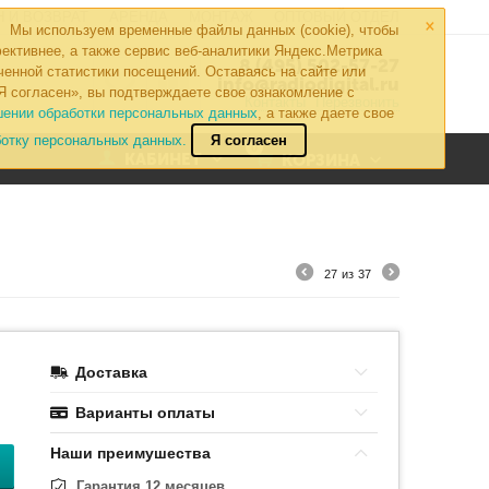
×
 И ВОЗВРАТ
АРЕНДА
МОНТАЖ
ОПТОВЫЙ ОТДЕЛ
Мы используем временные файлы данных (cookie), чтобы
ективнее, а также сервис веб-аналитики Яндекс.Метрика
8 (495) 502-57-27
ченной статистики посещений. Оставаясь на сайте или
info@radiodigital.ru
Я согласен», вы подтверждаете свое ознакомление с
Контакты
Перезвонить
шении обработки персональных данных
, а также даете свое
ботку персональных данных.
Я согласен
0
КАБИНЕТ
КОРЗИНА
27
из
37
Доставка
Варианты оплаты
Наши преимушества
Гарантия 12 месяцев