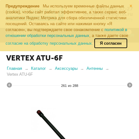
×
Предупреждение
Мы используем временные файлы данных
8 (495) 502-57-27
(cookie), чтобы сайт работал эффективнее, а также сервис веб-
info@radiodigital.ru
аналитики Яндекс.Метрика для сбора обезличенной статистики
Контакты
Перезвонить
посещений. Оставаясь на сайте или нажимая кнопку «Я
согласен», вы подтверждаете свое ознакомление с
политикой в
0
КАТАЛОГ
отношении обработки персональных данных
, а также даете свое
ТОВАРОВ
согласие на обработку персональных данных.
Я согласен
VERTEX ATU-6F
Главная
Каталог
Аксессуары
Антенны
Vertex ATU-6F
261
из
288