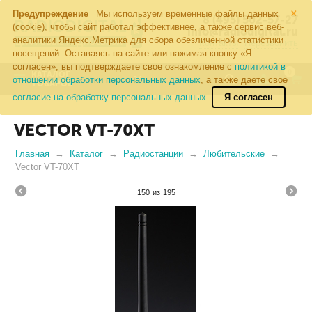
×
Предупреждение
Мы используем временные файлы данных
8 (495) 502-57-27
(cookie), чтобы сайт работал эффективнее, а также сервис веб-
info@radiodigital.ru
аналитики Яндекс.Метрика для сбора обезличенной статистики
Контакты
Перезвонить
посещений. Оставаясь на сайте или нажимая кнопку «Я
согласен», вы подтверждаете свое ознакомление с
политикой в
0
КАТАЛОГ
отношении обработки персональных данных
, а также даете свое
ТОВАРОВ
согласие на обработку персональных данных.
Я согласен
VECTOR VT-70XT
Главная
Каталог
Радиостанции
Любительские
Vector VT-70XT
150
из
195