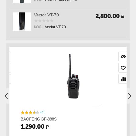
Vector VT-70
2,800.00
Р
КОД:
Vector VT-70
(4)
BAOFENG BF-888S
B
1,290.00
2
Р