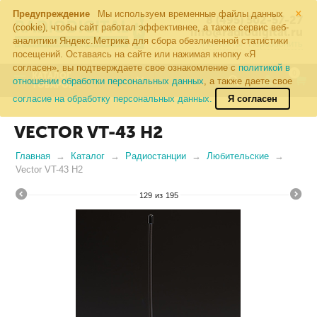
×
Предупреждение
Мы используем временные файлы данных
8 (495) 502-57-27
(cookie), чтобы сайт работал эффективнее, а также сервис веб-
info@radiodigital.ru
аналитики Яндекс.Метрика для сбора обезличенной статистики
Контакты
Перезвонить
посещений. Оставаясь на сайте или нажимая кнопку «Я
согласен», вы подтверждаете свое ознакомление с
политикой в
0
КАТАЛОГ
отношении обработки персональных данных
, а также даете свое
ТОВАРОВ
согласие на обработку персональных данных.
Я согласен
VECTOR VT-43 H2
Главная
Каталог
Радиостанции
Любительские
Vector VT-43 H2
129
из
195