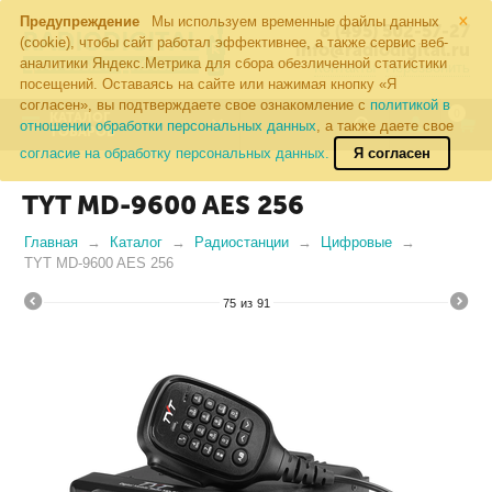
×
Предупреждение
Мы используем временные файлы данных
8 (495) 502-57-27
(cookie), чтобы сайт работал эффективнее, а также сервис веб-
info@radiodigital.ru
аналитики Яндекс.Метрика для сбора обезличенной статистики
Контакты
Перезвонить
посещений. Оставаясь на сайте или нажимая кнопку «Я
согласен», вы подтверждаете свое ознакомление с
политикой в
0
КАТАЛОГ
отношении обработки персональных данных
, а также даете свое
ТОВАРОВ
согласие на обработку персональных данных.
Я согласен
TYT MD-9600 AES 256
Главная
Каталог
Радиостанции
Цифровые
TYT MD-9600 AES 256
75
из
91