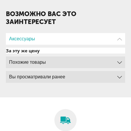
· Цифровой режим DMR: Обеспечивает кристально чистый
звук без помех, эффективное использование частотного
ВОЗМОЖНО ВАС ЭТО
ресурса и дополнительные функции, такие как передача
ЗАИНТЕРЕСУЕТ
данных и шифрование. Совместима с протоколом DMR Tier
II и ретрансляторами MotoTRBO.
· Аналоговый режим FM: Позволяет работать со всеми
Аксессуары
существующими аналоговыми радиостанциями,
обеспечивая плавный и экономичный переход с устаревшего
За эту же цену
оборудования на современные цифровые стандарты.
Эта двухрежимность делает TYT MD-9600 идеальным
Похожие товары
решением для смешанных парков техники, где часть
оборудования ещё работает в «аналоге».
Вы просматривали ранее
Мощность и дальность: Ваш голос услышат за десятки
километров
Мощность передатчика — ключевой параметр для любой
мобильной рации. TYT MD-9600 выдаёт:
· До 50 Вт в диапазоне VHF
· До 35-45 Вт в диапазоне UHF
Благодаря этому, а также высокой чувствительности
приёмника (0.2 мкВ), рация обеспечивает уверенную связь