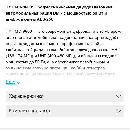
TYT MD-9600: Профессиональная двухдиапазонная
автомобильная рация DMR с мощностью 50 Вт и
шифрованием AES-256
TYT MD-9600 — это современная цифровая и в то же время
аналоговая автомобильная радиостанция, которая задаёт
новые стандарты в сегменте профессиональной и
любительской радиосвязи. Работая в двух диапазонах VHF
(136-174 МГц) и UHF (400-480 МГц), и обладая выходной
мощностью до 50 Вт, она обеспечивает стабильную и
защищённую связь на дистанции до 30 километров.
Ищете ли вы надёжную рацию, мощный инструмент для
координации строительной бригады, или функциональное
Еще
устройство для радиолюбителя — TYT MD-9600 предлагает
непревзойдённое сочетание цены, возможностей и качества.
Характеристики
Почему TYT MD-9600 — это лучший выбор?
Универсальность: Цифровой и аналоговый мир в одном
Комплект поставки
устройстве
Главное преимущество TYT MD-9600 — её гибридная
природа. Рация поддерживает оба стандарта связи: