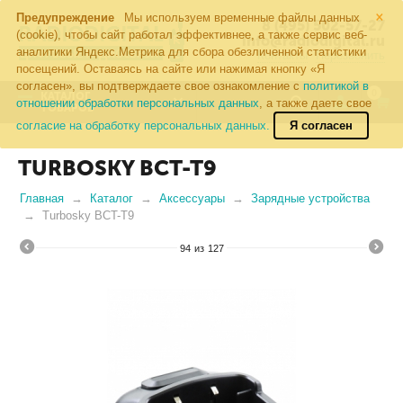
×
Предупреждение
Мы используем временные файлы данных
8 (495) 502-57-27
(cookie), чтобы сайт работал эффективнее, а также сервис веб-
info@radiodigital.ru
аналитики Яндекс.Метрика для сбора обезличенной статистики
Контакты
Перезвонить
посещений. Оставаясь на сайте или нажимая кнопку «Я
согласен», вы подтверждаете свое ознакомление с
политикой в
0
КАТАЛОГ
отношении обработки персональных данных
, а также даете свое
ТОВАРОВ
согласие на обработку персональных данных.
Я согласен
TURBOSKY BCT-T9
Главная
Каталог
Аксессуары
Зарядные устройства
Turbosky BCT-T9
94
из
127