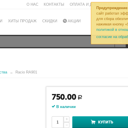
О НАС
КОНТАКТЫ
ОПЛАТА И ДОСТАВКА
ОБМЕН
Предупреждение
сайт работал эфф
для сбора обезли
И
ХИТЫ ПРОДАЖ
СКИДКИ
АКЦИИ
нажимая кнопку «
политикой в отно
согласие на обра
ства
Racio RA901
750.00
Р
В наличии
+
КУПИТЬ
−