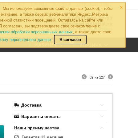
×
 И ВОЗВРАТ
АРЕНДА
МОНТАЖ
ОПТОВЫЙ ОТДЕЛ
Мы используем временные файлы данных (cookie), чтобы
ективнее, а также сервис веб-аналитики Яндекс.Метрика
8 (495) 502-57-27
ченной статистики посещений. Оставаясь на сайте или
info@radiodigital.ru
Я согласен», вы подтверждаете свое ознакомление с
Контакты
Перезвонить
шении обработки персональных данных
, а также даете свое
ботку персональных данных.
Я согласен
0
КАБИНЕТ
КОРЗИНА
82
из
127
Доставка
Варианты оплаты
Наши преимушества
Гарантия 12 месяцев