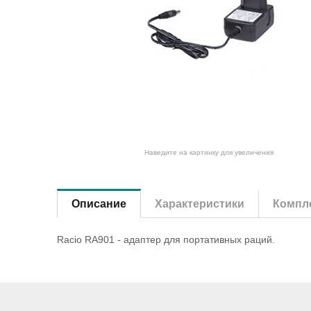
Наведите на картинку для увеличения
Описание
Характеристики
Компле
Racio RA901 - адаптер для портативных раций.