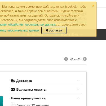
×
 И ВОЗВРАТ
АРЕНДА
МОНТАЖ
ОПТОВЫЙ ОТДЕЛ
Мы используем временные файлы данных (cookie), чтобы
ективнее, а также сервис веб-аналитики Яндекс.Метрика
8 (495) 502-57-27
ченной статистики посещений. Оставаясь на сайте или
info@radiodigital.ru
Я согласен», вы подтверждаете свое ознакомление с
Контакты
Перезвонить
шении обработки персональных данных
, а также даете свое
ботку персональных данных.
Я согласен
0
КАБИНЕТ
КОРЗИНА
43
из
61
Доставка
Варианты оплаты
Наши преимушества
Гарантия 12 месяцев