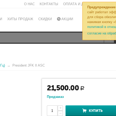
О НАС
КОНТАКТЫ
ОПЛАТА И ДОСТАВКА
ОБМЕН
Предупреждение
сайт работал эфф
для сбора обезли
И
ХИТЫ ПРОДАЖ
СКИДКИ
АКЦИИ
нажимая кнопку «
политикой в отно
согласие на обра
Гц)
President JFK II ASC
21,500.00
Р
Предзаказ
+
КУПИТЬ
−