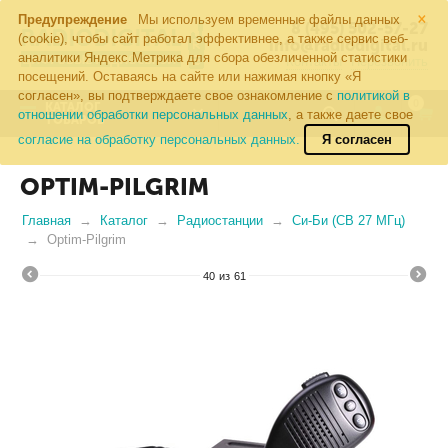
×
Предупреждение
Мы используем временные файлы данных
8 (495) 502-57-27
(cookie), чтобы сайт работал эффективнее, а также сервис веб-
info@radiodigital.ru
аналитики Яндекс.Метрика для сбора обезличенной статистики
Контакты
Перезвонить
посещений. Оставаясь на сайте или нажимая кнопку «Я
согласен», вы подтверждаете свое ознакомление с
политикой в
0
КАТАЛОГ
отношении обработки персональных данных
, а также даете свое
ТОВАРОВ
согласие на обработку персональных данных.
Я согласен
OPTIM-PILGRIM
Главная
Каталог
Радиостанции
Си-Би (CB 27 МГц)
Optim-Pilgrim
40
из
61