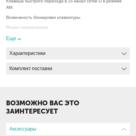
Клавиша быстрого перехода в 15 канал сетки D в режиме
АМ.
Возможность блокировки клавиатуры.
Режим сканирования.
Защита от подключения к источнику обратной полярности.
Еще
Обновленный дисплей станции
Характеристики
Комплект поставки
ВОЗМОЖНО ВАС ЭТО
ЗАИНТЕРЕСУЕТ
Аксессуары