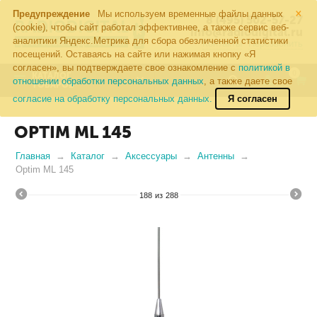
×
Предупреждение
Мы используем временные файлы данных
8 (495) 502-57-27
(cookie), чтобы сайт работал эффективнее, а также сервис веб-
info@radiodigital.ru
аналитики Яндекс.Метрика для сбора обезличенной статистики
Контакты
Перезвонить
посещений. Оставаясь на сайте или нажимая кнопку «Я
согласен», вы подтверждаете свое ознакомление с
политикой в
0
КАТАЛОГ
отношении обработки персональных данных
, а также даете свое
ТОВАРОВ
согласие на обработку персональных данных.
Я согласен
OPTIM ML 145
Главная
Каталог
Аксессуары
Антенны
Optim ML 145
188
из
288