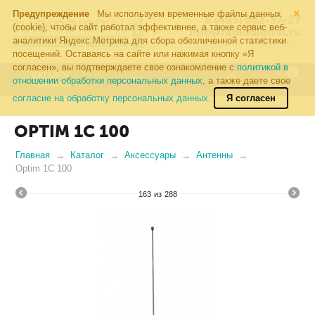
×
Предупреждение
Мы используем временные файлы данных
8 (495) 502-57-27
(cookie), чтобы сайт работал эффективнее, а также сервис веб-
info@radiodigital.ru
аналитики Яндекс.Метрика для сбора обезличенной статистики
Контакты
Перезвонить
посещений. Оставаясь на сайте или нажимая кнопку «Я
согласен», вы подтверждаете свое ознакомление с
политикой в
0
КАТАЛОГ
отношении обработки персональных данных
, а также даете свое
ТОВАРОВ
согласие на обработку персональных данных.
Я согласен
OPTIM 1C 100
Главная
Каталог
Аксессуары
Антенны
Optim 1C 100
163
из
288