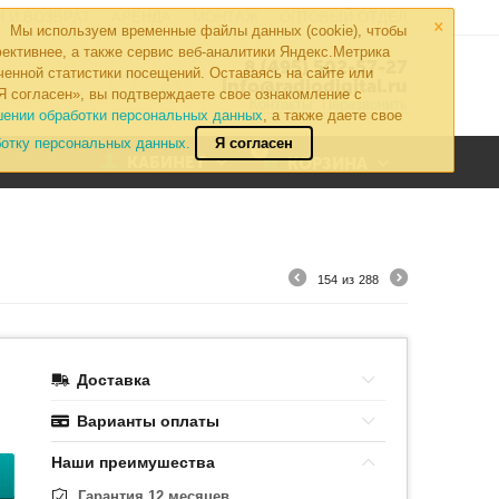
×
 И ВОЗВРАТ
АРЕНДА
МОНТАЖ
ОПТОВЫЙ ОТДЕЛ
Мы используем временные файлы данных (cookie), чтобы
ективнее, а также сервис веб-аналитики Яндекс.Метрика
8 (495) 502-57-27
ченной статистики посещений. Оставаясь на сайте или
info@radiodigital.ru
Я согласен», вы подтверждаете свое ознакомление с
Контакты
Перезвонить
шении обработки персональных данных
, а также даете свое
ботку персональных данных.
Я согласен
0
КАБИНЕТ
КОРЗИНА
154
из
288
Доставка
Варианты оплаты
Наши преимушества
Гарантия 12 месяцев