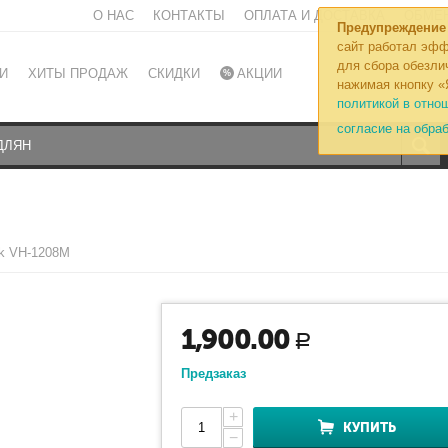
О НАС
КОНТАКТЫ
ОПЛАТА И ДОСТАВКА
ОБМЕН
Предупреждение
сайт работал эфф
для сбора обезли
И
ХИТЫ ПРОДАЖ
СКИДКИ
АКЦИИ
нажимая кнопку «
политикой в отно
согласие на обра
k VH-1208M
1,900.00
Р
Предзаказ
+
КУПИТЬ
−