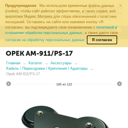
×
Предупреждение
Мы используем временные файлы данных
8 (495) 502-57-27
(cookie), чтобы сайт работал эффективнее, а также сервис веб-
info@radiodigital.ru
аналитики Яндекс.Метрика для сбора обезличенной статистики
Контакты
Перезвонить
посещений. Оставаясь на сайте или нажимая кнопку «Я
согласен», вы подтверждаете свое ознакомление с
политикой в
0
КАТАЛОГ
отношении обработки персональных данных
, а также даете свое
ТОВАРОВ
согласие на обработку персональных данных.
Я согласен
OPEK AM-911/PS-17
Главная
Каталог
Аксессуары
Кабель / Переходники / Крепления / Адаптеры
Opek AM-911/PS-17
100
из
122