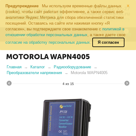
×
Предупреждение
Мы используем временные файлы данных
8 (495) 502-57-27
(cookie), чтобы сайт работал эффективнее, а также сервис веб-
info@radiodigital.ru
аналитики Яндекс.Метрика для сбора обезличенной статистики
Контакты
Перезвонить
посещений. Оставаясь на сайте или нажимая кнопку «Я
согласен», вы подтверждаете свое ознакомление с
политикой в
0
КАТАЛОГ
отношении обработки персональных данных
, а также даете свое
ТОВАРОВ
согласие на обработку персональных данных.
Я согласен
MOTOROLA WAPN4005
Главная
Каталог
Радиооборудование
Преобразователи напряжения
Motorola WAPN4005
4
из
15