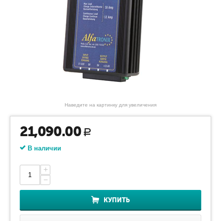
Наведите на картинку для увеличения
21,090.00
Р
В наличии
+
−
КУПИТЬ