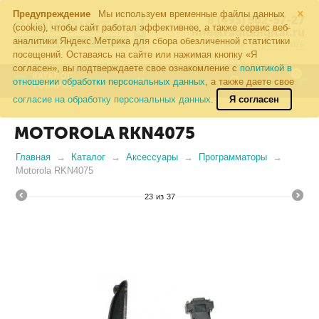
×
Предупреждение
Мы используем временные файлы данных
8 (495) 502-57-27
(cookie), чтобы сайт работал эффективнее, а также сервис веб-
info@radiodigital.ru
аналитики Яндекс.Метрика для сбора обезличенной статистики
Контакты
Перезвонить
посещений. Оставаясь на сайте или нажимая кнопку «Я
согласен», вы подтверждаете свое ознакомление с
политикой в
0
КАТАЛОГ
отношении обработки персональных данных
, а также даете свое
ТОВАРОВ
согласие на обработку персональных данных.
Я согласен
MOTOROLA RKN4075
Главная
Каталог
Аксессуары
Программаторы
Motorola RKN4075
23
из
37