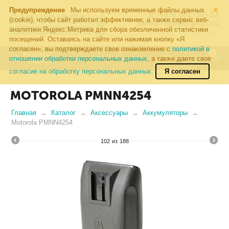
×
Предупреждение
Мы используем временные файлы данных
8 (495) 502-57-27
(cookie), чтобы сайт работал эффективнее, а также сервис веб-
info@radiodigital.ru
аналитики Яндекс.Метрика для сбора обезличенной статистики
Контакты
Перезвонить
посещений. Оставаясь на сайте или нажимая кнопку «Я
согласен», вы подтверждаете свое ознакомление с
политикой в
0
КАТАЛОГ
отношении обработки персональных данных
, а также даете свое
ТОВАРОВ
согласие на обработку персональных данных.
Я согласен
MOTOROLA PMNN4254
Главная
Каталог
Аксессуары
Аккумуляторы
Motorola PMNN4254
102
из
188