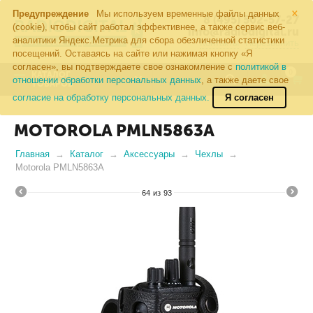
×
Предупреждение
Мы используем временные файлы данных
8 (495) 502-57-27
(cookie), чтобы сайт работал эффективнее, а также сервис веб-
info@radiodigital.ru
аналитики Яндекс.Метрика для сбора обезличенной статистики
Контакты
Перезвонить
посещений. Оставаясь на сайте или нажимая кнопку «Я
согласен», вы подтверждаете свое ознакомление с
политикой в
0
КАТАЛОГ
отношении обработки персональных данных
, а также даете свое
ТОВАРОВ
согласие на обработку персональных данных.
Я согласен
MOTOROLA PMLN5863A
Главная
Каталог
Аксессуары
Чехлы
Motorola PMLN5863A
64
из
93