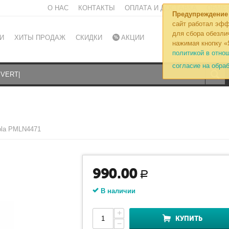
О НАС
КОНТАКТЫ
ОПЛАТА И ДОСТАВКА
ОБМЕН
Предупреждение
сайт работал эфф
для сбора обезли
И
ХИТЫ ПРОДАЖ
СКИДКИ
АКЦИИ
нажимая кнопку «
политикой в отно
согласие на обра
ola PMLN4471
990.00
Р
В наличии
+
КУПИТЬ
−