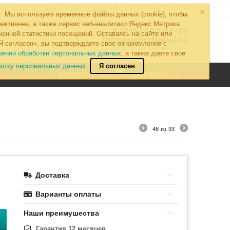
×
 И ВОЗВРАТ
АРЕНДА
МОНТАЖ
ОПТОВЫЙ ОТДЕЛ
Мы используем временные файлы данных (cookie), чтобы
ективнее, а также сервис веб-аналитики Яндекс.Метрика
8 (495) 502-57-27
ченной статистики посещений. Оставаясь на сайте или
info@radiodigital.ru
Я согласен», вы подтверждаете свое ознакомление с
Контакты
Перезвонить
шении обработки персональных данных
, а также даете свое
ботку персональных данных.
Я согласен
0
КАБИНЕТ
КОРЗИНА
46
из
93
Доставка
Варианты оплаты
Наши преимушества
Гарантия 12 месяцев