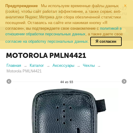
×
Предупреждение
Мы используем временные файлы данных
8 (495) 502-57-27
(cookie), чтобы сайт работал эффективнее, а также сервис веб-
info@radiodigital.ru
аналитики Яндекс.Метрика для сбора обезличенной статистики
Контакты
Перезвонить
посещений. Оставаясь на сайте или нажимая кнопку «Я
согласен», вы подтверждаете свое ознакомление с
политикой в
0
КАТАЛОГ
отношении обработки персональных данных
, а также даете свое
ТОВАРОВ
согласие на обработку персональных данных.
Я согласен
MOTOROLA PMLN4421
Главная
Каталог
Аксессуары
Чехлы
Motorola PMLN4421
44
из
93