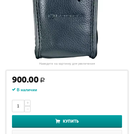
Наведите на картинку для увеличения
900.00
Р
В наличии
+
−
КУПИТЬ