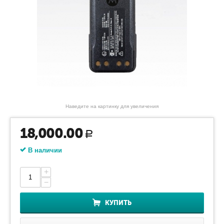
Наведите на картинку для увеличения
18,000.00
Р
В наличии
+
−
КУПИТЬ