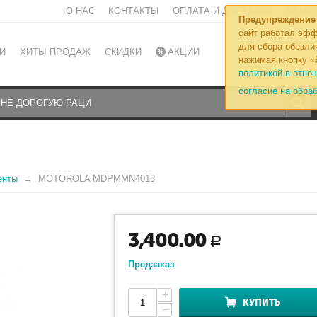
О НАС
КОНТАКТЫ
ОПЛАТА И ДОСТАВКА
ОБМЕН
Предупреждение
сайт работал эфф
для сбора обезли
И
ХИТЫ ПРОДАЖ
СКИДКИ
АКЦИИ
нажимая кнопку «
политикой в отно
согласие на обра
енты
MOTOROLA MDPMMN4013
3,400.00
Р
Предзаказ
+
КУПИТЬ
−