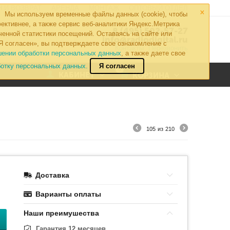
×
 И ВОЗВРАТ
АРЕНДА
МОНТАЖ
ОПТОВЫЙ ОТДЕЛ
Мы используем временные файлы данных (cookie), чтобы
ективнее, а также сервис веб-аналитики Яндекс.Метрика
8 (495) 502-57-27
ченной статистики посещений. Оставаясь на сайте или
info@radiodigital.ru
Я согласен», вы подтверждаете свое ознакомление с
Контакты
Перезвонить
шении обработки персональных данных
, а также даете свое
ботку персональных данных.
Я согласен
0
КАБИНЕТ
КОРЗИНА
105
из
210
Доставка
Варианты оплаты
Наши преимушества
Гарантия 12 месяцев