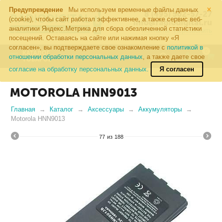
×
Предупреждение
Мы используем временные файлы данных
8 (495) 502-57-27
(cookie), чтобы сайт работал эффективнее, а также сервис веб-
info@radiodigital.ru
аналитики Яндекс.Метрика для сбора обезличенной статистики
Контакты
Перезвонить
посещений. Оставаясь на сайте или нажимая кнопку «Я
согласен», вы подтверждаете свое ознакомление с
политикой в
0
КАТАЛОГ
отношении обработки персональных данных
, а также даете свое
ТОВАРОВ
согласие на обработку персональных данных.
Я согласен
MOTOROLA HNN9013
Главная
Каталог
Аксессуары
Аккумуляторы
Motorola HNN9013
77
из
188