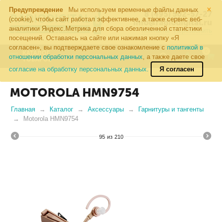
×
Предупреждение
Мы используем временные файлы данных
8 (495) 502-57-27
(cookie), чтобы сайт работал эффективнее, а также сервис веб-
info@radiodigital.ru
аналитики Яндекс.Метрика для сбора обезличенной статистики
Контакты
Перезвонить
посещений. Оставаясь на сайте или нажимая кнопку «Я
согласен», вы подтверждаете свое ознакомление с
политикой в
0
КАТАЛОГ
отношении обработки персональных данных
, а также даете свое
ТОВАРОВ
согласие на обработку персональных данных.
Я согласен
MOTOROLA HMN9754
Главная
Каталог
Аксессуары
Гарнитуры и тангенты
Motorola HMN9754
95
из
210