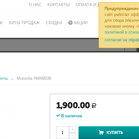
О НАС
КОНТАКТЫ
ОПЛАТА И ДОСТАВКА
ОБМЕН
Предупреждение
сайт работал эфф
для сбора обезли
И
ХИТЫ ПРОДАЖ
СКИДКИ
АКЦИИ
нажимая кнопку «
политикой в отно
согласие на обра
енты
Motorola HMN9036
1,900.00
Р
В наличии
+
КУПИТЬ
−