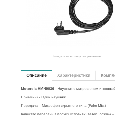
Наведите на картинку для увеличения
Описание
Характеристики
Компле
Motorola HMN9036
- Наушник с микрофоном и кнопко
Приемник - Один наушник
Передача – Микрофон скрытного типа (Palm Mic.)
Качество передачи в плохих условиях (ветер, дождь) 