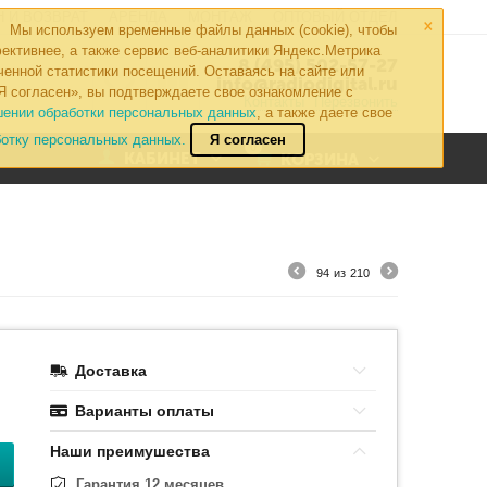
×
 И ВОЗВРАТ
АРЕНДА
МОНТАЖ
ОПТОВЫЙ ОТДЕЛ
Мы используем временные файлы данных (cookie), чтобы
ективнее, а также сервис веб-аналитики Яндекс.Метрика
8 (495) 502-57-27
ченной статистики посещений. Оставаясь на сайте или
info@radiodigital.ru
Я согласен», вы подтверждаете свое ознакомление с
Контакты
Перезвонить
шении обработки персональных данных
, а также даете свое
ботку персональных данных.
Я согласен
0
КАБИНЕТ
КОРЗИНА
94
из
210
Доставка
Варианты оплаты
Наши преимушества
Гарантия 12 месяцев