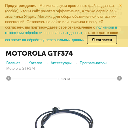
×
Предупреждение
Мы используем временные файлы данных
8 (495) 502-57-27
(cookie), чтобы сайт работал эффективнее, а также сервис веб-
info@radiodigital.ru
аналитики Яндекс.Метрика для сбора обезличенной статистики
Контакты
Перезвонить
посещений. Оставаясь на сайте или нажимая кнопку «Я
согласен», вы подтверждаете свое ознакомление с
политикой в
0
КАТАЛОГ
отношении обработки персональных данных
, а также даете свое
ТОВАРОВ
согласие на обработку персональных данных.
Я согласен
MOTOROLA GTF374
Главная
Каталог
Аксессуары
Программаторы
Motorola GTF374
19
из
37