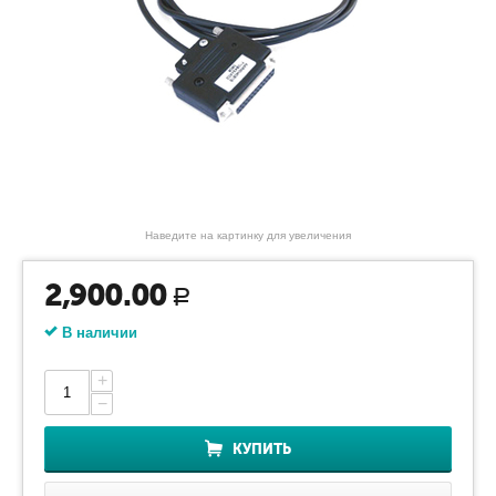
Наведите на картинку для увеличения
2,900.00
Р
В наличии
+
−
КУПИТЬ