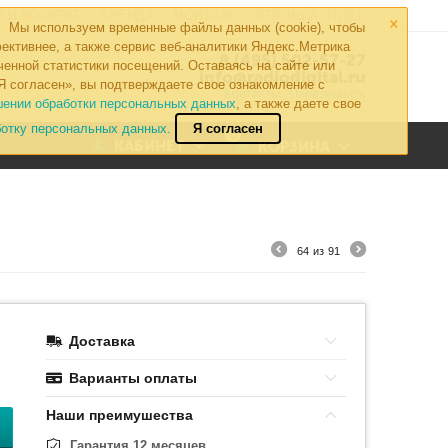
×
 И ВОЗВРАТ
АРЕНДА
МОНТАЖ
ОПТОВЫЙ ОТДЕЛ
Мы используем временные файлы данных (cookie), чтобы
ективнее, а также сервис веб-аналитики Яндекс.Метрика
8 (495) 502-57-27
ченной статистики посещений. Оставаясь на сайте или
info@radiodigital.ru
Я согласен», вы подтверждаете свое ознакомление с
Контакты
Перезвонить
шении обработки персональных данных
, а также даете свое
ботку персональных данных.
Я согласен
0
КАБИНЕТ
КОРЗИНА
64
из
91
Доставка
Варианты оплаты
Наши преимушества
Гарантия 12 месяцев