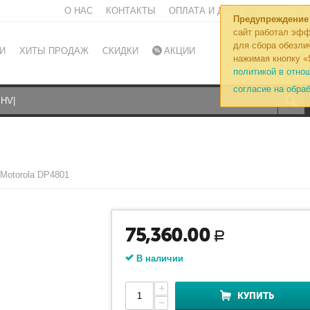
О НАС
КОНТАКТЫ
ОПЛАТА И ДОСТАВКА
ОБМЕН
Предупреждение
сайт работал эфф
для сбора обезли
И
ХИТЫ ПРОДАЖ
СКИДКИ
АКЦИИ
нажимая кнопку «
политикой в отно
согласие на обра
Motorola DP4801
75,360.00
Р
В наличии
+
КУПИТЬ
−