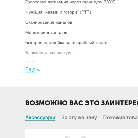
Голосовая активация через гарнитуру (VOX)
Функция "нажми и говори" (PTT)
Сканирование каналов
Мониторинг каналов
Быстрая настройка на аварийный канал
Блокировка клавиатуры
GPS
Еще
Таймер разговора
Комплектация
ВОЗМОЖНО ВАС ЭТО ЗАИНТЕРЕ
Радиостанция
Зарядное устройство
Аксессуары
За эту же цену
Похожие тов
Аккумуляторы
Клипса