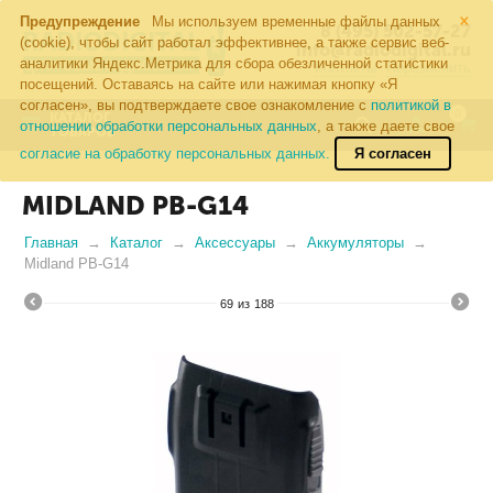
×
Предупреждение
Мы используем временные файлы данных
8 (495) 502-57-27
(cookie), чтобы сайт работал эффективнее, а также сервис веб-
info@radiodigital.ru
аналитики Яндекс.Метрика для сбора обезличенной статистики
Контакты
Перезвонить
посещений. Оставаясь на сайте или нажимая кнопку «Я
согласен», вы подтверждаете свое ознакомление с
политикой в
0
КАТАЛОГ
отношении обработки персональных данных
, а также даете свое
ТОВАРОВ
согласие на обработку персональных данных.
Я согласен
MIDLAND PB-G14
Главная
Каталог
Аксессуары
Аккумуляторы
Midland PB-G14
69
из
188