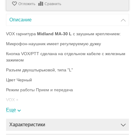
Отложить
Сравнить
Описание
VOX гарнитура
Midland MA-30 L
с заушным креплением:
Микрофон-наушник имеет регулируемую дужку
Кнопка VOX/PTT сделана на отдельном кабеле с железным
зажимом
Разъем двухштырьковой, типа "L"
Цвет Черный
Режим работы Прием и передача
VOX +
Вес 130 г
Еще
Характеристики