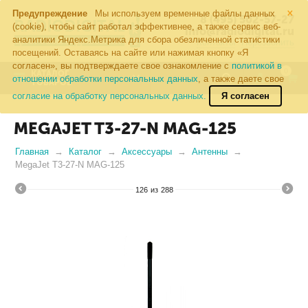
×
Предупреждение
Мы используем временные файлы данных
8 (495) 502-57-27
(cookie), чтобы сайт работал эффективнее, а также сервис веб-
info@radiodigital.ru
аналитики Яндекс.Метрика для сбора обезличенной статистики
Контакты
Перезвонить
посещений. Оставаясь на сайте или нажимая кнопку «Я
согласен», вы подтверждаете свое ознакомление с
политикой в
0
КАТАЛОГ
отношении обработки персональных данных
, а также даете свое
ТОВАРОВ
согласие на обработку персональных данных.
Я согласен
MEGAJET T3-27-N MAG-125
Главная
Каталог
Аксессуары
Антенны
MegaJet T3-27-N MAG-125
126
из
288