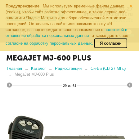
×
Предупреждение
Мы используем временные файлы данных
8 (495) 502-57-27
(cookie), чтобы сайт работал эффективнее, а также сервис веб-
info@radiodigital.ru
аналитики Яндекс.Метрика для сбора обезличенной статистики
Контакты
Перезвонить
посещений. Оставаясь на сайте или нажимая кнопку «Я
согласен», вы подтверждаете свое ознакомление с
политикой в
0
КАТАЛОГ
отношении обработки персональных данных
, а также даете свое
ТОВАРОВ
согласие на обработку персональных данных.
Я согласен
MEGAJET MJ-600 PLUS
Главная
Каталог
Радиостанции
Си-Би (CB 27 МГц)
MegaJet MJ-600 Plus
29
из
61