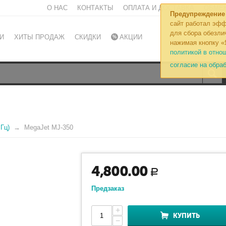
О НАС
КОНТАКТЫ
ОПЛАТА И ДОСТАВКА
ОБМЕН
Предупреждение
сайт работал эфф
для сбора обезли
И
ХИТЫ ПРОДАЖ
СКИДКИ
АКЦИИ
нажимая кнопку «
политикой в отно
согласие на обра
Гц)
MegaJet MJ-350
4,800.00
Р
Предзаказ
+
КУПИТЬ
−