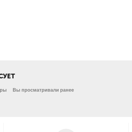
СУЕТ
ржатель, провода питания, предохранитель, набор креплений, упак
ары
Вы просматривали ранее