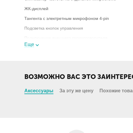
ЖК-дисплей
Тангента с электретным микрофоном 4-pin
Подсветка кнопок управления
Подключение внешнего громкоговорителя
Еще
Отслеживание двух каналов (DW)
Аттенюатор
Система улучшения качества звука (HD)
ВОЗМОЖНО ВАС ЭТО ЗАИНТЕРЕ
Комплектация
Рация MegaJet MJ-350, скоба крепления, тангента, де
Аксессуары
За эту же цену
Похожие тов