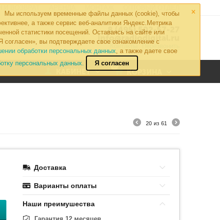
×
 И ВОЗВРАТ
АРЕНДА
МОНТАЖ
ОПТОВЫЙ ОТДЕЛ
Мы используем временные файлы данных (cookie), чтобы
ективнее, а также сервис веб-аналитики Яндекс.Метрика
8 (495) 502-57-27
ченной статистики посещений. Оставаясь на сайте или
info@radiodigital.ru
Я согласен», вы подтверждаете свое ознакомление с
Контакты
Перезвонить
шении обработки персональных данных
, а также даете свое
ботку персональных данных.
Я согласен
0
КАБИНЕТ
КОРЗИНА
20
из
61
Доставка
Варианты оплаты
Наши преимушества
Гарантия 12 месяцев