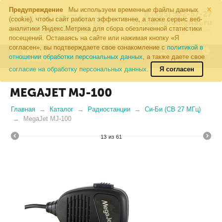
×
Предупреждение
Мы используем временные файлы данных
8 (495) 502-57-27
(cookie), чтобы сайт работал эффективнее, а также сервис веб-
info@radiodigital.ru
аналитики Яндекс.Метрика для сбора обезличенной статистики
Контакты
Перезвонить
посещений. Оставаясь на сайте или нажимая кнопку «Я
согласен», вы подтверждаете свое ознакомление с
политикой в
0
КАТАЛОГ
отношении обработки персональных данных
, а также даете свое
ТОВАРОВ
согласие на обработку персональных данных.
Я согласен
MEGAJET MJ-100
Главная
Каталог
Радиостанции
Си-Би (CB 27 МГц)
MegaJet MJ-100
13
из
61