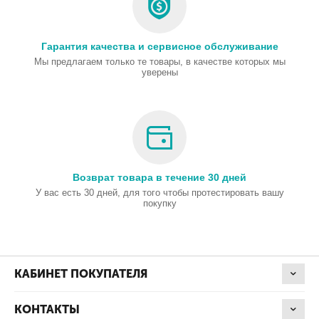
·
Переключение режимов AM/FM
·
Кнопочное управление каналами UP/DN
·
Регулятор громкости с выключателем питания
Гарантия качества и сервисное обслуживание
·
Кнопочное управление каналами UP/DN
·
Переключение в "Россию" - 5 KHz ( A/F + CH9 + ON)
Мы предлагаем только те товары, в качестве которых мы
уверены
·
Регулируемый шумоподавитель (спектральный)
·
Аттенюатор LOC (Lf / Lo)
·
EEPROM (энергонезависимая память)
·
Диапазоны AM/FM MegaJet MJ-100
·
Регулируемый шумоподавитель
·
Передняя панель с небольшим ЖК-дисплеем
·
Динамик увеличенной мощности
Возврат товара в течение 30 дней
·
Надежная тангента с электретным микрофоном
У вас есть 30 дней, для того чтобы протестировать вашу
·
Экстренная настройка на 9-й канал (CH9)
покупку
·
Возможность подключения внешнего громкоговорителя
КАБИНЕТ ПОКУПАТЕЛЯ
КОНТАКТЫ