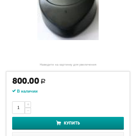
Наведите на картинку для увеличения
800.00
Р
В наличии
+
−
КУПИТЬ