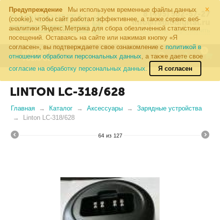
×
Предупреждение
Мы используем временные файлы данных
8 (495) 502-57-27
(cookie), чтобы сайт работал эффективнее, а также сервис веб-
info@radiodigital.ru
аналитики Яндекс.Метрика для сбора обезличенной статистики
Контакты
Перезвонить
посещений. Оставаясь на сайте или нажимая кнопку «Я
согласен», вы подтверждаете свое ознакомление с
политикой в
0
КАТАЛОГ
отношении обработки персональных данных
, а также даете свое
ТОВАРОВ
согласие на обработку персональных данных.
Я согласен
LINTON LC-318/628
Главная
Каталог
Аксессуары
Зарядные устройства
Linton LC-318/628
64
из
127