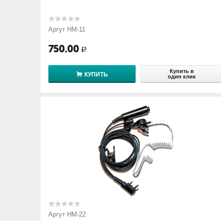
Аргут HM-11
750.00
Р
Купить в
КУПИТЬ
один клик
Аргут HM-22