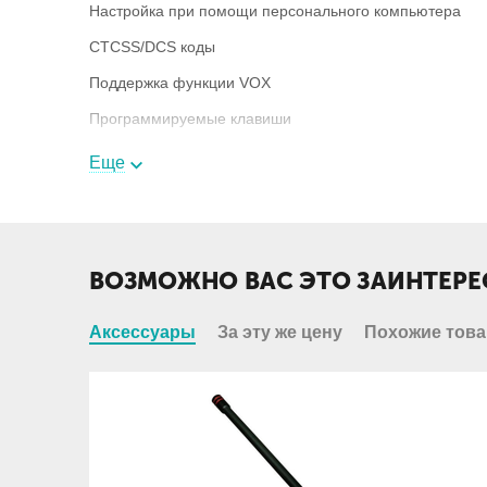
Настройка при помощи персонального компьютера
CTCSS/DCS коды
Поддержка функции VOX
Программируемые клавиши
Еще
Комплектация
Радиостанция
ВОЗМОЖНО ВАС ЭТО ЗАИНТЕРЕ
Зарядное устройство
Аккумулятор
Аксессуары
За эту же цену
Похожие тов
Клипса
Антенна