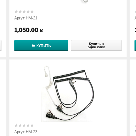
Аргут HM-21
1,050.00
Р
Купить в
КУПИТЬ
один клик
Аргут HM-23