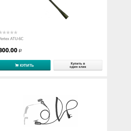
Vertex ATU-6C
800.00
Р
Купить в
КУПИТЬ
один клик