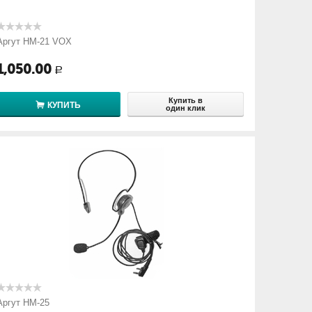
Аргут HM-21 VOX
1,050.00
Р
Купить в
КУПИТЬ
один клик
Аргут HM-25