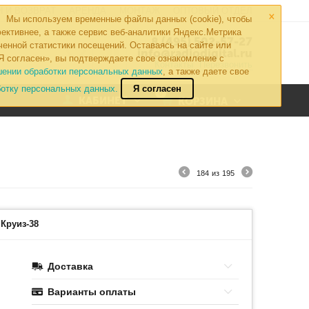
×
 И ВОЗВРАТ
АРЕНДА
МОНТАЖ
ОПТОВЫЙ ОТДЕЛ
Мы используем временные файлы данных (cookie), чтобы
ективнее, а также сервис веб-аналитики Яндекс.Метрика
8 (495) 502-57-27
ченной статистики посещений. Оставаясь на сайте или
info@radiodigital.ru
Я согласен», вы подтверждаете свое ознакомление с
Контакты
Перезвонить
шении обработки персональных данных
, а также даете свое
ботку персональных данных.
Я согласен
0
КАБИНЕТ
КОРЗИНА
184
из
195
Круиз-38
Доставка
Варианты оплаты