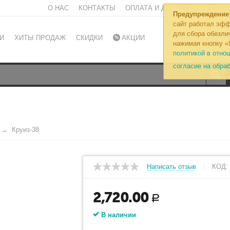
О НАС
КОНТАКТЫ
ОПЛАТА И ДОСТАВКА
ОБМЕН
Предупреждение
сайт работал эфф
для сбора обезли
И
ХИТЫ ПРОДАЖ
СКИДКИ
АКЦИИ
нажимая кнопку «
политикой в отно
согласие на обра
Круиз-38
Написать отзыв
КОД:
2,720.00
Р
В наличии