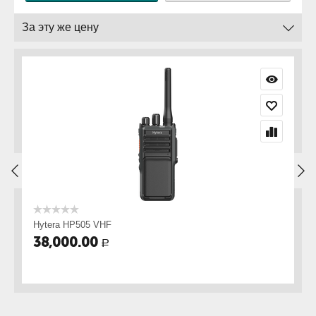
За эту же цену
Hytera HP505 VHF
Hy
38,000.00
4
Р